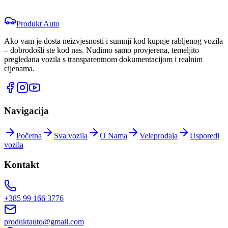
Nazovi
WhatsApp
Produkt
Auto
Ako vam je dosta neizvjesnosti i sumnji kod kupnje rabljenog vozila
– dobrodošli ste kod nas. Nudimo samo provjerena, temeljito
pregledana vozila s transparentnom dokumentacijom i realnim
cijenama.
Navigacija
Početna
Sva vozila
O Nama
Veleprodaja
Usporedi
vozila
Kontakt
+385 99 166 3776
produktauto@gmail.com