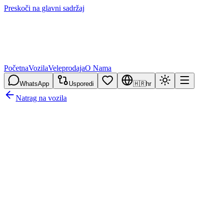
Preskoči na glavni sadržaj
Početna
Vozila
Veleprodaja
O Nama
WhatsApp
Usporedi
🇭🇷
hr
Natrag na vozila
/
4