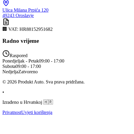
Ulica Milana Prpića 120
49243
Oroslavje
🏢 VAT:
HR88152951682
Radno vrijeme
Raspored
Ponedjeljak - Petak
09:00
-
17:00
Subota
09:00
-
17:00
Nedjelja
Zatvoreno
©
2026
Produkt Auto.
Sva prava pridržana.
•
Izrađeno u Hrvatskoj
🇭🇷
Privatnost
Uvjeti korištenja