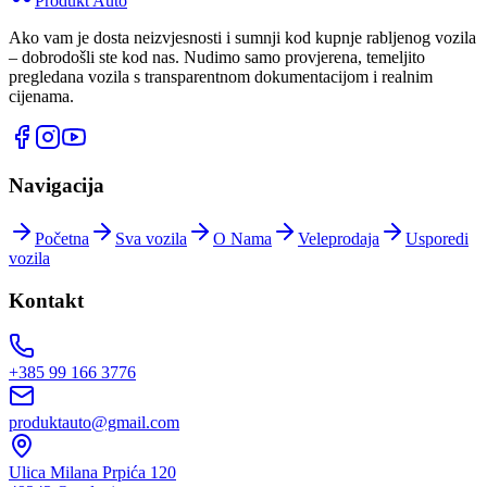
Produkt
Auto
Ako vam je dosta neizvjesnosti i sumnji kod kupnje rabljenog vozila
– dobrodošli ste kod nas. Nudimo samo provjerena, temeljito
pregledana vozila s transparentnom dokumentacijom i realnim
cijenama.
Navigacija
Početna
Sva vozila
O Nama
Veleprodaja
Usporedi
vozila
Kontakt
+385 99 166 3776
produktauto@gmail.com
Ulica Milana Prpića 120