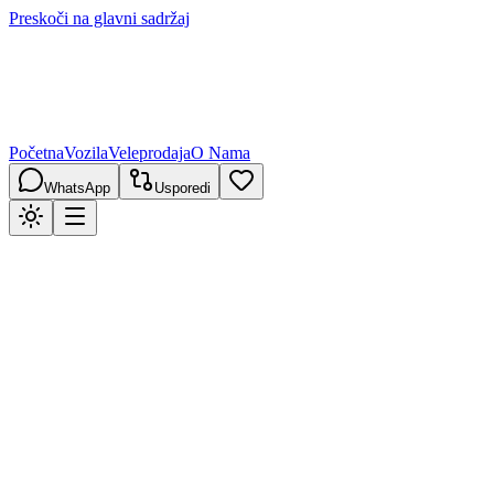
Preskoči na glavni sadržaj
Početna
Vozila
Veleprodaja
O Nama
WhatsApp
Usporedi