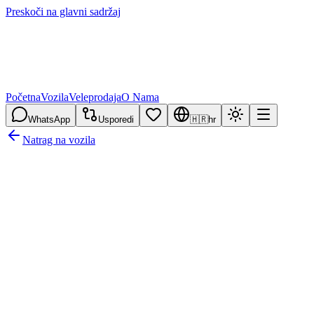
Preskoči na glavni sadržaj
Početna
Vozila
Veleprodaja
O Nama
WhatsApp
Usporedi
🇭🇷
hr
Natrag na vozila
/
4