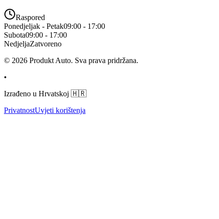
Raspored
Ponedjeljak - Petak
09:00
-
17:00
Subota
09:00
-
17:00
Nedjelja
Zatvoreno
©
2026
Produkt Auto.
Sva prava pridržana.
•
Izrađeno u Hrvatskoj
🇭🇷
Privatnost
Uvjeti korištenja