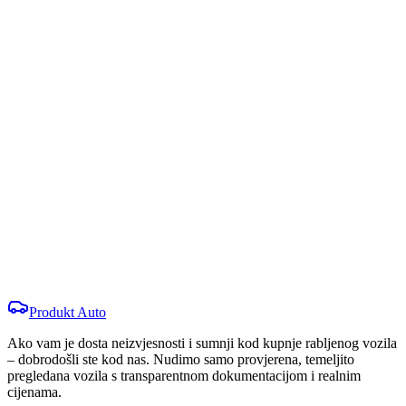
LED prednja kratka svjetla
Alu felge
Garancija 5 godina ili 100.000 km
Sigurnost protiv krađe:
Centralno daljinsko zaključavanje
Elektronska blokada motora
Blokada motora
Centralno zaključavanje s daljinskim
Kontaktirajte prodavatelja
Nazovi
WhatsApp
Produkt
Auto
Ako vam je dosta neizvjesnosti i sumnji kod kupnje rabljenog vozila
– dobrodošli ste kod nas. Nudimo samo provjerena, temeljito
pregledana vozila s transparentnom dokumentacijom i realnim
cijenama.